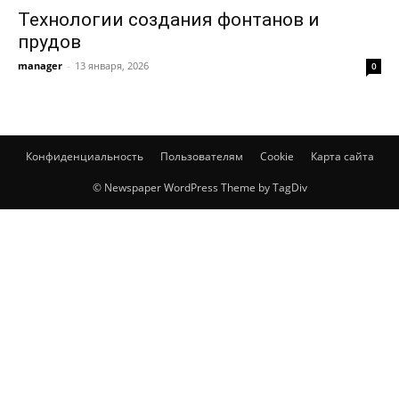
Технологии создания фонтанов и
прудов
manager
-
13 января, 2026
0
Конфиденциальность
Пользователям
Cookie
Карта сайта
© Newspaper WordPress Theme by TagDiv