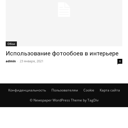
Обои
Использование фотообоев в интерьере
admin
-
23 января, 2021
0
Конфиденциальность
Пользователям
Cookie
Карта сайта
© Newspaper WordPress Theme by TagDiv