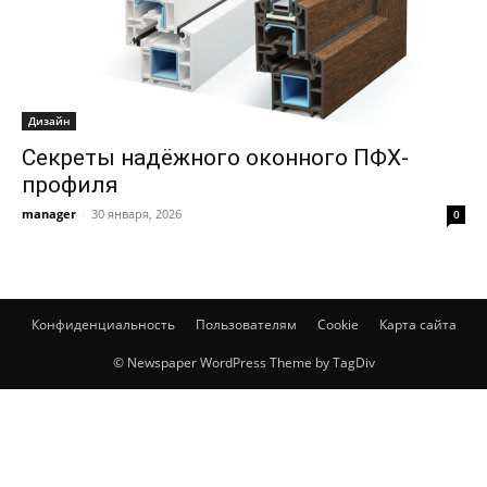
Дизайн
Секреты надёжного оконного ПФХ-
профиля
manager
-
30 января, 2026
0
Конфиденциальность
Пользователям
Cookie
Карта сайта
© Newspaper WordPress Theme by TagDiv