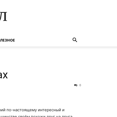
л
ЛЕЗНОЕ
ах
0
ний по-настоящему интересный и
шинстве своём похожи друг на друга.