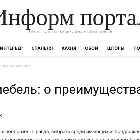
Информ порта
Новости, публикации, философия мысли
ИНТЕРЬЕР
СПАЛЬНЯ
КУХНЯ
ОБОИ
ШТОРЫ
ПО
о преимуществах
ебель: о преимуществ
разнообразен. Правда, выбрать среди имеющихся предложе
оскольку предметы современной мебели в подавляющем боль