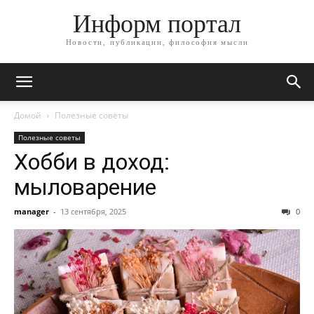
Информ портал
Новости, публикации, философия мысли
Домой
Полезные советы
Полезные советы
Хобби в доход:
мыловарение
manager
-
13 сентября, 2025
0