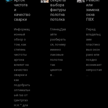
Аргон:
Секреты
Ремонт
чистота
выбора
или
и
фактуры
замена:
качество
полотна
окна
сварки
потолка
ПВХ
Информац
ГлянецДав
Перед
ионный
айте
владельц
обзор о
разбирать
ами
том, как
ся, почему
пластико
степень
именно
вых окон
чистоты
лаковые
рано или
аргона
полотна
поздно
влияет на
так
возникает
качество
ценятся
непростая
сварки и
в...
...
как
подобрать
оптимальн
ый газ от
Центргаз
Н.Н.™ для