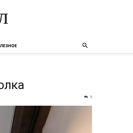
л
ЛЕЗНОЕ
олка
0