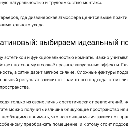
нную натуральностью и трудоёмкостью монтажа.
терьеров, где дизайнерская атмосфера ценится выше практ
внимательного ухода.
сатиновый: выбираем идеальный п
ду эстетикой и функциональностью комнаты. Важно учитыва
отает по-своему и создаёт разные визуальные эффекты. Гля
сть, а сатин дарит мягкое сияние. Сложные фактуры подой
нальный результат зависит от грамотного подхода: стоит л
 пространства.
ходя только из своих личных эстетических предпочтений, 
ьтате можно получить излишне бликующее пространство или,
, необходимо понимать, что настоящая магия зависит от пр
особенному преображать помещение, и к этому стоит подхо