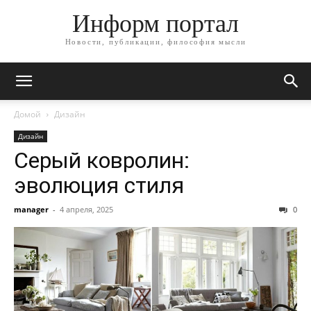
Информ портал
Новости, публикации, философия мысли
Домой
Дизайн
Дизайн
Серый ковролин:
эволюция стиля
manager
-
4 апреля, 2025
0