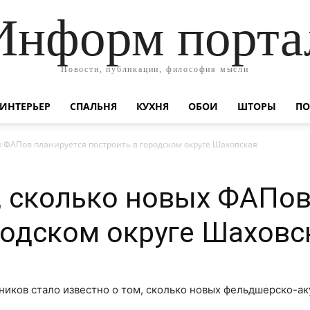
Информ порта
Новости, публикации, философия мысли
ИНТЕРЬЕР
СПАЛЬНЯ
КУХНЯ
ОБОИ
ШТОРЫ
ПО
х ФАПов планируется построить в городском округе Шаховская
, сколько новых ФАПов
родском округе Шаховс
иков стало известно о том, сколько новых фельдшерско-ак