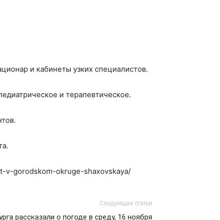
ционар и кабинеты узких специалистов.
 педиатрическое и терапевтическое.
нтов.
та.
roit-v-gorodskom-okruge-shaxovskaya/
Следующая статья
га рассказали о погоде в среду, 16 ноября