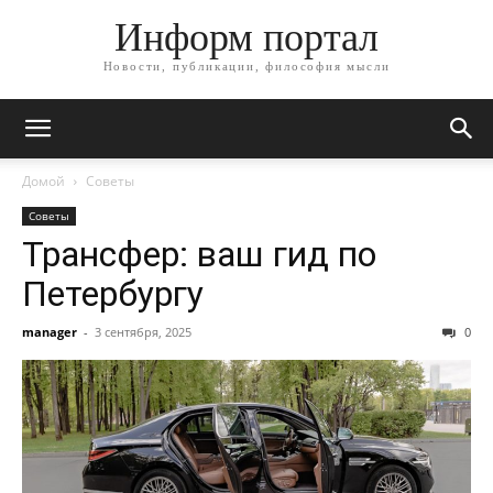
Информ портал
Новости, публикации, философия мысли
Домой
Советы
Советы
Трансфер: ваш гид по
Петербургу
manager
-
3 сентября, 2025
0