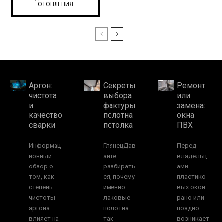
ОТОПЛЕНИЯ
Аргон:
Секреты
Ремонт
чистота
выбора
или
и
фактуры
замена:
качество
полотна
окна
сварки
потолка
ПВХ
Информац
ГлянецДав
Перед
ионный
айте
владельц
обзор о
разбирать
ами
том, как
ся, почему
пластико
степень
именно
вых окон
чистоты
лаковые
рано или
аргона
полотна
поздно
влияет на
так
возникает