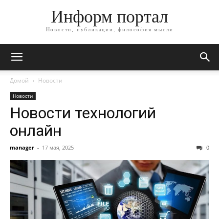
Информ портал
Новости, публикации, философия мысли
Домой
Новости
Новости
Новости технологий
онлайн
manager
-
17 мая, 2025
0