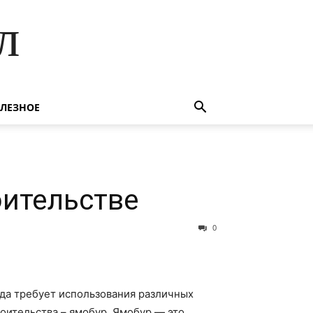
л
ЛЕЗНОЕ
оительстве
0
гда требует использования различных
оительства – ямобур. Ямобур — это