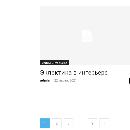
Стили интерьера
Эклектика в интерьере
admin
-
22 марта, 2021
...
1
2
3
9