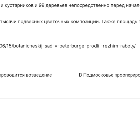
чи кустарников и 99 деревьев непосредственно перед нача
3 тысячи подвесных цветочных композиций. Также площадь 
/06/15/botanicheskij-sad-v-peterburge-prodlil-rezhim-raboty/
проводится возведение
В Подмосковье проопериров