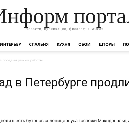
Информ порта
Новости, публикации, философия мысли
ИНТЕРЬЕР
СПАЛЬНЯ
КУХНЯ
ОБОИ
ШТОРЫ
ПО
ге продлил режим работы
ад в Петербурге продл
цвели шесть бутонов селеницереуса госпожи Макндональд и