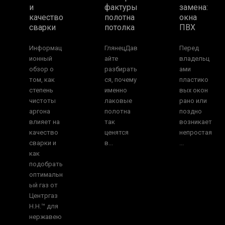
и
фактуры
замена:
качество
полотна
окна
сварки
потолка
ПВХ
Информац
ГлянецДав
Перед
ионный
айте
владельц
обзор о
разбирать
ами
том, как
ся, почему
пластико
степень
именно
вых окон
чистоты
лаковые
рано или
аргона
полотна
поздно
влияет на
так
возникает
качество
ценятся
непростая
сварки и
в...
...
как
подобрать
оптимальн
ый газ от
Центргаз
Н.Н.™ для
нержавею