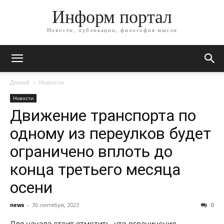
Информ портал
Новости, публикации, философия мысли
Домой
Новости
Новости
Движение транспорта по
одному из переулков будет
ограничено вплоть до
конца третьего месяца
осени
news
-
30 сентября, 2023
0
Для начала стоит отметить, что ограничения