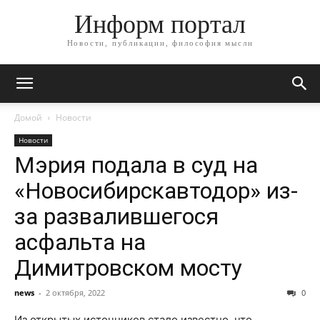
Информ портал
Новости, публикации, философия мысли
Домой
Новости
Новости
Мэрия подала в суд на
«Новосибирскавтодор» из-
за развалившегося
асфальта на
Димитровском мосту
news
-
2 октября, 2022
0
Из открытых источников стало известно, что