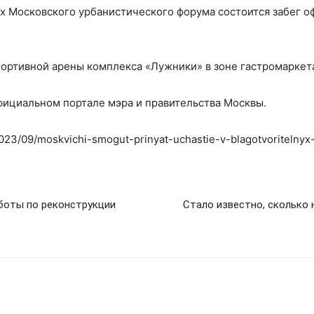
ах Московского урбанистического форума состоится забег о
портивной арены комплекса «Лужники» в зоне гастромаркет
фициальном портале мэра и правительства Москвы.
2023/09/moskvichi-smogut-prinyat-uchastie-v-blagotvoritelnyx
аботы по реконструкции
Стало известно, сколько