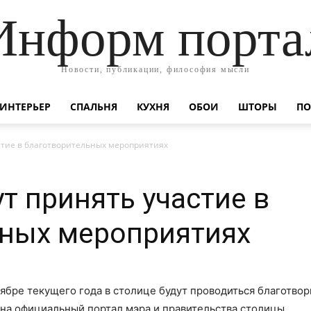
Информ порта
Новости, публикации, философия мысли
ИНТЕРЬЕР
СПАЛЬНЯ
КУХНЯ
ОБОИ
ШТОРЫ
ПО
стие в благотворительных мероприятиях
т принять участие в
ьных мероприятиях
тябре текущего года в столице будут проводиться благотво
 на официальный портал мэра и правительства столицы.