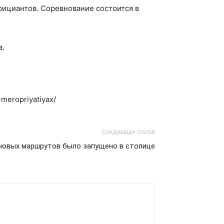
фициантов. Соревнование состоится в
а.
-meropriyatiyax/
Следующая статья
 новых маршрутов было запущено в столице