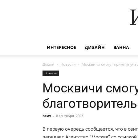
ИНТЕРЕСНОЕ
ДИЗАЙН
ВАННА
Домой
Новости
Москвичи смогут принять уча
Новости
Москвичи смогу
благотворител
news
-
8 сентября, 2023
В первую очередь сообщается, что в сен
передает Агентство “Москва” со ссылкой