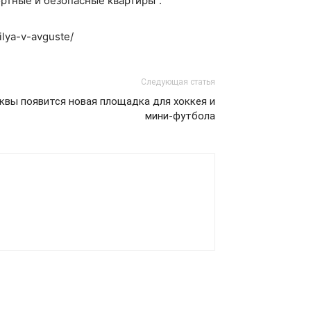
ртные и безопасные квартиры”.
ilya-v-avguste/
Следующая статья
квы появится новая площадка для хоккея и
мини-футбола