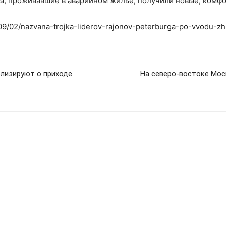
ы, проживавшие в аварийном жилье, получили новые, комфо
1/09/02/nazvana-trojka-liderov-rajonov-peterburga-po-vvodu-zh
лизируют о приходе
На северо-востоке Мос