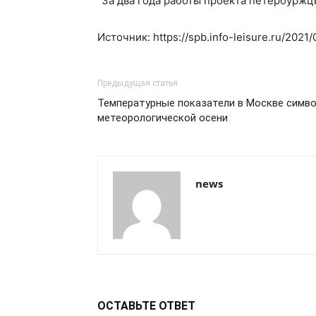
“За два года работы проекта петербуржц
Источник: https://spb.info-leisure.ru/202
Предыдущая статья
Температурные показатели в Москве симво
метеорологической осени
news
ОСТАВЬТЕ ОТВЕТ