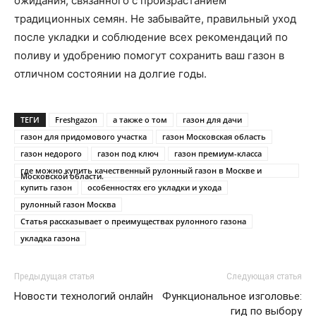
ожидания, связанного с произрастанием
традиционных семян. Не забывайте, правильный уход
после укладки и соблюдение всех рекомендаций по
поливу и удобрению помогут сохранить ваш газон в
отличном состоянии на долгие годы.
ТЕГИ
Freshgazon
а также о том
газон для дачи
газон для придомового участка
газон Московская область
газон недорого
газон под ключ
газон премиум-класса
где можно купить качественный рулонный газон в Москве и
Московской области.
купить газон
особенностях его укладки и ухода
рулонный газон Москва
Статья рассказывает о преимуществах рулонного газона
укладка газона
Предыдущая статья
Следующая статья
Новости технологий онлайн
Функциональное изголовье:
гид по выбору