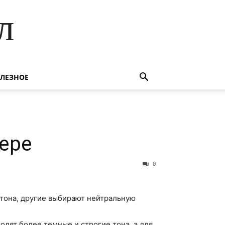
л
ЛЕЗНОЕ
ере
0
 тона, другие выбирают нейтральную
дят более темные и строгие тона, а для