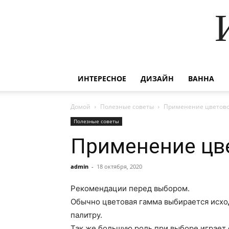
ИНТЕРЕСНОЕ
ДИЗАЙН
ВАННА
Домой
Полезные советы
Применение цветово
Полезные советы
Применение цв
admin
-
18 октября, 2020
Рекомендации перед выбором.
Обычно цветовая гамма выбирается исхо
палитру.
Так же большую роль при выборе играет 