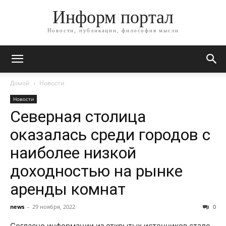
Информ портал
Новости, публикации, философия мысли
Домой
Новости
Новости
Северная столица
оказалась среди городов с
наиболее низкой
доходностью на рынке
аренды комнат
news
-
29 ноября, 2022
0
Согласно информации из открытых источников стало