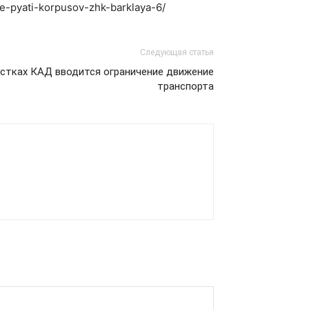
ie-pyati-korpusov-zhk-barklaya-6/
Следующая статья
частках КАД вводится ограничение движение
транспорта