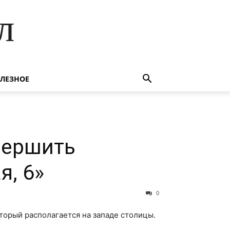
л
ЛЕЗНОЕ
вершить
я, 6»
0
оторый располагается на западе столицы.