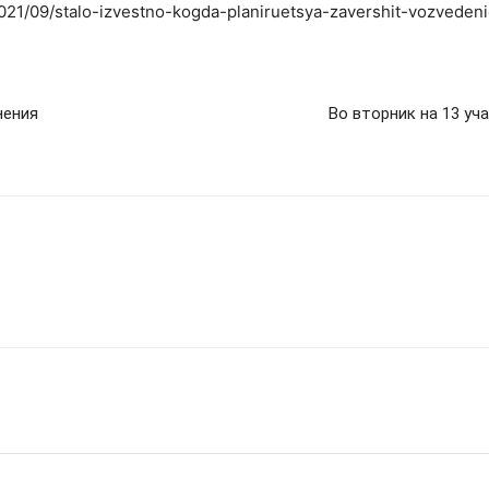
2021/09/stalo-izvestno-kogda-planiruetsya-zavershit-vozveden
нения
Во вторник на 13 у