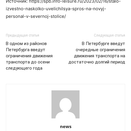
Источник: https://spb.info-leisure.ru/2023/02/16/stalo-
izvestno-naskolko-uvelichilsya-spros-na-novyj-
personal-v-severnoj-stolice/
Предыдущая статья
Следующая статья
В одном из районов
В Петербурге введут
Петербурга введут
очередные ограничения
ограничения движения
движения транспорта на
транспорта до осени
достаточно долгий период
следующего года
news