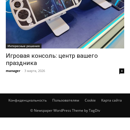
Интересные решения
Игровая консоль: центр вашего
праздника
manager
-
3 марта, 2026
0
Конфиденциальность
Пользователям
Cookie
Карта сайта
© Newspaper WordPress Theme by TagDiv