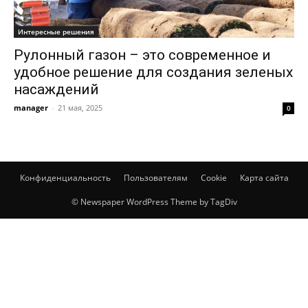
Интересные решения
Рулонный газон – это современное и
удобное решение для создания зеленых
насаждений
manager
-
21 мая, 2025
0
Конфиденциальность
Пользователям
Cookie
Карта сайта
© Newspaper WordPress Theme by TagDiv