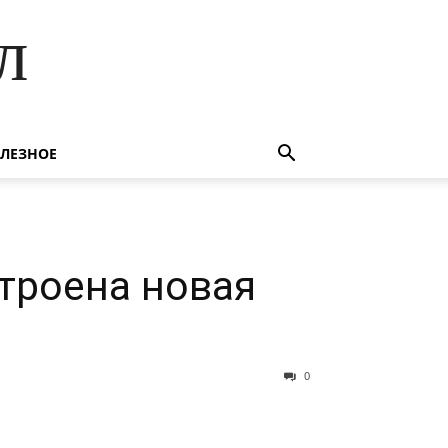
л
ЛЕЗНОЕ
строена новая
0