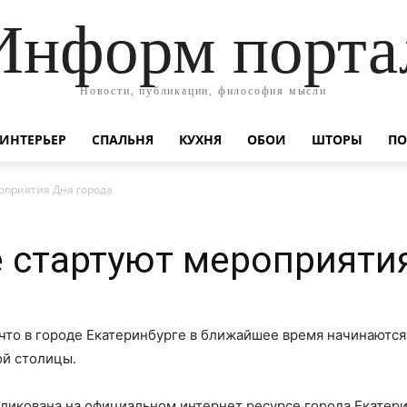
Информ порта
Новости, публикации, философия мысли
ИНТЕРЬЕР
СПАЛЬНЯ
КУХНЯ
ОБОИ
ШТОРЫ
ПО
оприятия Дня города
е стартуют мероприяти
 что в городе Екатеринбурге в ближайшее время начинаютс
ой столицы.
икована на официальном интернет ресурсе города Екатери