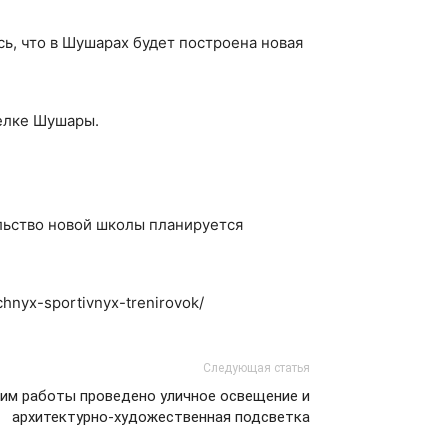
ь, что в Шушарах будет построена новая
селке Шушары.
льство новой школы планируется
chnyx-sportivnyx-trenirovok/
Следующая статья
жим работы проведено уличное освещение и
архитектурно-художественная подсветка