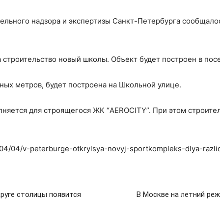
ельного надзора и экспертизы Санкт-Петербурга сообщалос
 строительство новый школы. Объект будет построен в по
ных метров, будет построена на Школьной улице.
лняется для строящегося ЖК “AEROCITY”. При этом строите
3/04/04/v-peterburge-otkrylsya-novyj-sportkompleks-dlya-razli
руге столицы появится
В Москве на летний ре