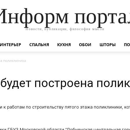
Информ порта
Новости, публикации, философия мысли
ИНТЕРЬЕР
СПАЛЬНЯ
КУХНЯ
ОБОИ
ШТОРЫ
ПО
на поликлиника
будет построена поли
 к работам по строительству пятого этажа поликлиники, ко
ики ГБУЗ Московской области “Лобненская центральная гор