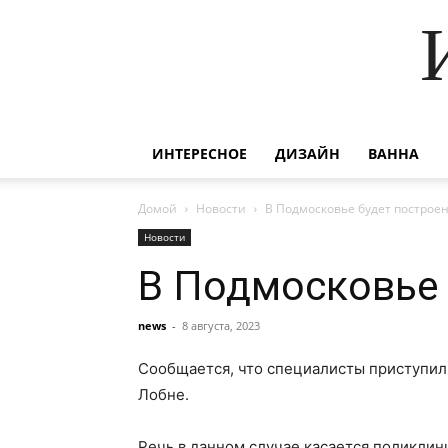
ИНТЕРЕСНОЕ
ДИЗАЙН
ВАННА
Домой
Новости
В Подмосковье будет построе
Новости
В Подмосковье 
news
-
8 августа, 2023
Сообщается, что специалисты приступили
Лобне.
Речь в данном случае касается поликлин