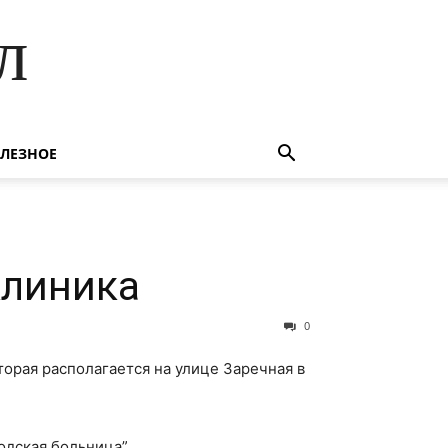
л
ЛЕЗНОЕ
клиника
0
торая располагается на улице Заречная в
одская больница”.