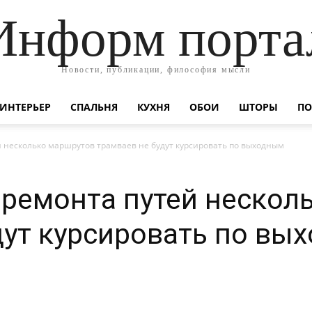
Информ порта
Новости, публикации, философия мысли
ИНТЕРЬЕР
СПАЛЬНЯ
КУХНЯ
ОБОИ
ШТОРЫ
ПО
й несколько маршрутов трамваев не будут курсировать по выходным
а ремонта путей неско
дут курсировать по вы