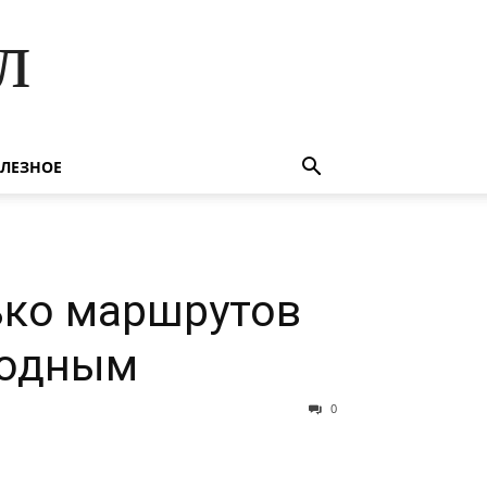
л
ЛЕЗНОЕ
лько маршрутов
ходным
0