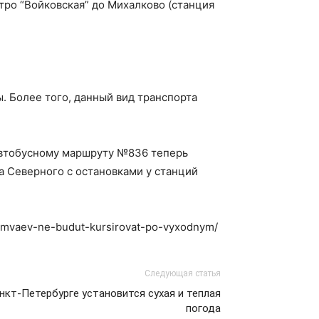
тро “Войковская” до Михалково (станция
. Более того, данный вид транспорта
 автобусному маршруту №836 теперь
а Северного с остановками у станций
tramvaev-ne-budut-kursirovat-po-vyxodnym/
Следующая статья
Санкт-Петербурге установится сухая и теплая
погода