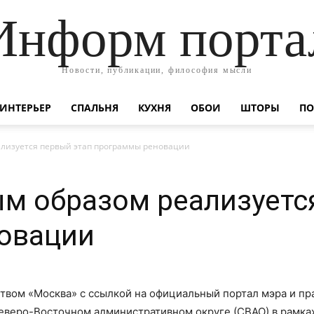
Информ порта
Новости, публикации, философия мысли
ИНТЕРЬЕР
СПАЛЬНЯ
КУХНЯ
ОБОИ
ШТОРЫ
ПО
лизуется первый этап программы реновации
м образом реализуетс
овации
вом «Москва» с ссылкой на официальный портал мэра и пр
еверо-Восточном административном округе (СВАО) в рамках