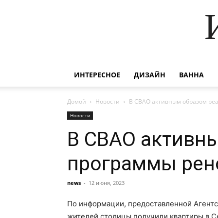
ИНТЕРЕСНОЕ
ДИЗАЙН
ВАННА
Домой
Новости
В СВАО активным образом реа
Новости
В СВАО активны
программы рен
news
-
12 июня, 2023
По информации, предоставленной Агентст
жителей столицы получили квартиры в С