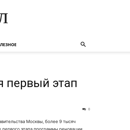
л
ЛЕЗНОЕ
я первый этап
0
авительства Москвы, более 9 тысяч
 первого этапа программы реновации.