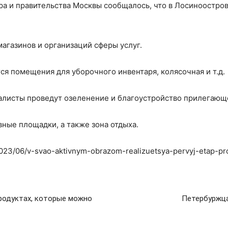
а и правительства Москвы сообщалось, что в Лосиноостров
агазинов и организаций сферы услуг.
ся помещения для уборочного инвентаря, колясочная и т.д.
алисты проведут озеленение и благоустройство прилегающ
вные площадки, а также зона отдыха.
/2023/06/v-svao-aktivnym-obrazom-realizuetsya-pervyj-etap-p
родуктах, которые можно
Петербуржца