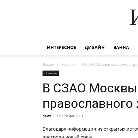
ИНТЕРЕСНОЕ
ДИЗАЙН
ВАННА
Домой
Новости
В СЗАО Москвы одобрено стро
Новости
В СЗАО Москвы 
православного
news
-
7 сентября, 2021
Благодаря информации из открытых источ
построен новый храм.