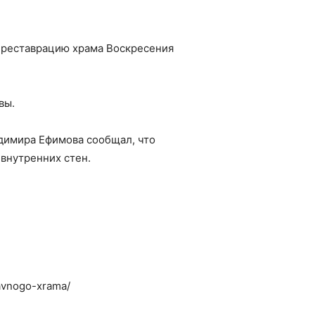
ь реставрацию храма Воскресения
вы.
димира Ефимова сообщал, что
внутренних стен.
lavnogo-xrama/