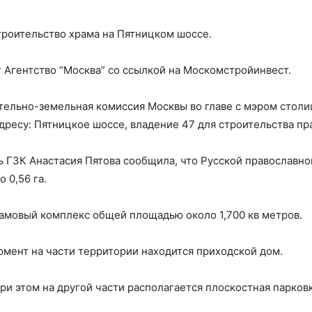
троительство храма на Пятницком шоссе.
гентство “Москва” со ссылкой на Москомстройинвест.
ительно-земельная комиссия Москвы во главе с мэром сто
дресу: Пятницкое шоссе, владение 47 для строительства пр
ь ГЗК Анастасия Пятова сообщила, что Русской православн
 0,56 га.
рамовый комплекс общей площадью около 1,700 кв метров.
омент на части территории находится приходской дом.
ри этом на другой части располагается плоскостная парковк