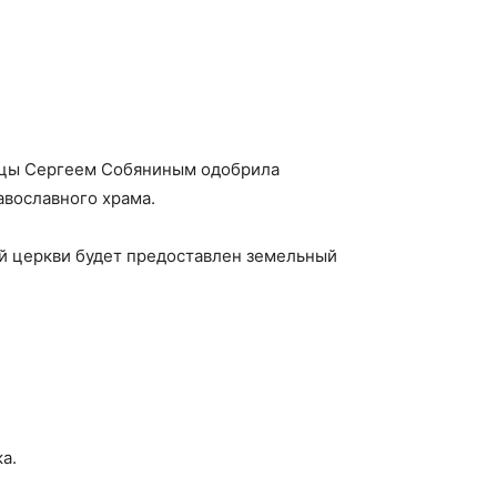
лицы Сергеем Собяниным одобрила
авославного храма.
ой церкви будет предоставлен земельный
а.