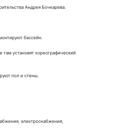
оительства Андрея Бочкарева.
монтируют бассейн.
же там установят хореографический
руют пол и стены.
набжения, электроснабжения,