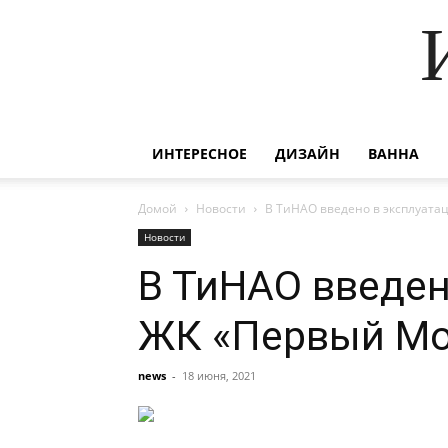
ИНТЕРЕСНОЕ
ДИЗАЙН
ВАННА
Домой
Новости
В ТиНАО введено в эксплуата
Новости
В ТиНАО введен
ЖК «Первый Мо
news
-
18 июня, 2021