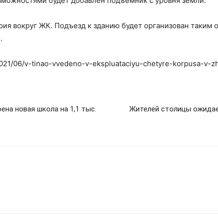
можностями будет добавлен подъемник с уровня земли.
рия вокруг ЖК. Подъезд к зданию будет организован таким 
.
2021/06/v-tinao-vvedeno-v-ekspluataciyu-chetyre-korpusa-v-z
ена новая школа на 1,1 тыс.
Жителей столицы ожидае