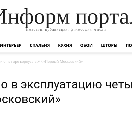
Информ порта
Новости, публикации, философия мысли
ИНТЕРЬЕР
СПАЛЬНЯ
КУХНЯ
ОБОИ
ШТОРЫ
ПО
цию четыре корпуса в ЖК «Первый Московский»
о в эксплуатацию четы
сковский»