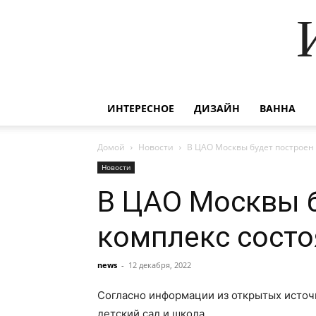
ИНТЕРЕСНОЕ
ДИЗАЙН
ВАННА
Домой
Новости
В ЦАО Москвы будет построен
Новости
В ЦАО Москвы б
комплекс состо
news
-
12 декабря, 2022
Согласно информации из открытых источн
детский сад и школа.