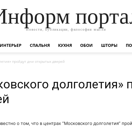
Информ порта
Новости, публикации, философия мысли
ИНТЕРЬЕР
СПАЛЬНЯ
КУХНЯ
ОБОИ
ШТОРЫ
ПО
летия» пройдут дни открытых дверей
ковского долголетия» 
ей
вестно о том, что в центрах “Московского долголетия” про