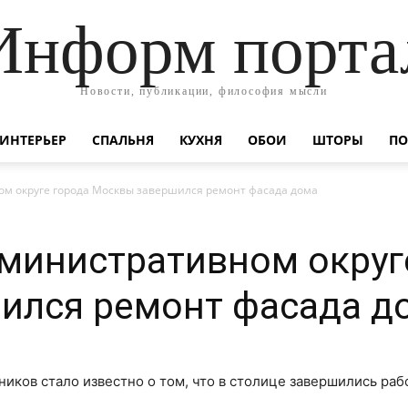
Информ порта
Новости, публикации, философия мысли
ИНТЕРЬЕР
СПАЛЬНЯ
КУХНЯ
ОБОИ
ШТОРЫ
ПО
м округе города Москвы завершился ремонт фасада дома
министративном округ
ился ремонт фасада д
иков стало известно о том, что в столице завершились раб