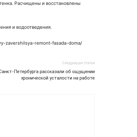
тенка. Расчищены и восстановлены
ения и водоотведения.
vy-zavershilsya-remont-fasada-doma/
Следующая статья
Санкт-Петербурга рассказали об ощущении
хронической усталости на работе