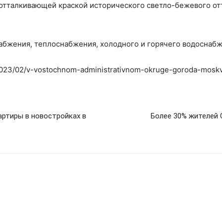
оотталкивающей краской исторического светло-бежевого от
абжения, теплоснабжения, холодного и горячего водоснабж
u/2023/02/v-vostochnom-administrativnom-okruge-goroda-mosk
артиры в новостройках в
Более 30% жителей 