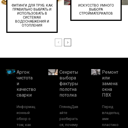
ФИТИНГИ ДЛЯ ТРУБ: КАК
ИСКУССТВО УМНОГО
ПРАВИЛЬНО ВЫБРАТЬ И
ВЫБОРА
ИСПОЛЬЗОВАТЬ В
СТРОЙМАТЕРИАЛОВ
СИСТЕМАХ
ВОДОСНАБЖЕНИЯ И
ОТОПЛЕНИЯ
Аргон:
Секреты
Ремонт
чистота
выбора
или
и
фактуры
замена:
качество
полотна
окна
сварки
потолка
ПВХ
Информац
ГлянецДав
Перед
ионный
айте
владельц
обзор о
разбирать
ами
том, как
ся, почему
пластико