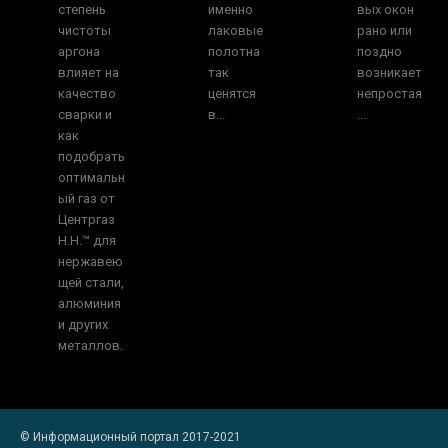
степень
именно
вых окон
чистоты
лаковые
рано или
аргона
полотна
поздно
влияет на
так
возникает
качество
ценятся
непростая
сварки и
в...
...
как
подобрать
оптимальн
ый газ от
Центргаз
Н.Н.™ для
нержавею
щей стали,
алюминия
и других
металлов.
© Информационный портал 2017-2021