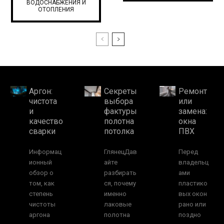
ВОДОСНАБЖЕНИЯ И
ОТОПЛЕНИЯ
Аргон:
Секреты
Ремонт
чистота
выбора
или
и
фактуры
замена:
качество
полотна
окна
сварки
потолка
ПВХ
Информац
ГлянецДав
Перед
ионный
айте
владельц
обзор о
разбирать
ами
том, как
ся, почему
пластико
степень
именно
вых окон
чистоты
лаковые
рано или
аргона
полотна
поздно