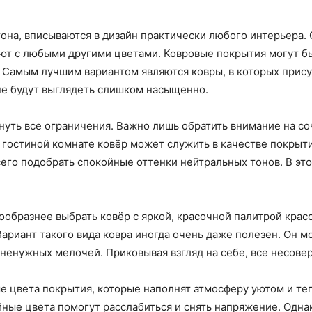
она, вписываются в дизайн практически любого интерьера.
т с любыми другими цветами. Ковровые покрытия могут бы
 Самым лучшим вариантом являются ковры, в которых прису
не будут выглядеть слишком насыщенно.
нуть все ограничения. Важно лишь обратить внимание на со
 гостиной комнате ковёр может служить в качестве покрыти
его подобрать спокойные оттенки нейтральных тонов. В эт
сообразнее выбрать ковёр с яркой, красочной палитрой кра
Вариант такого вида ковра иногда очень даже полезен. Он 
 ненужных мелочей. Приковывая взгляд на себе, все несове
е цвета покрытия, которые наполнят атмосферу уютом и т
ные цвета помогут расслабиться и снять напряжение. Однак