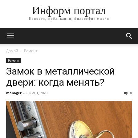
Информ портал
Новости, публикации, философия мысли
Домой
Ремонт
Ремонт
Замок в металлической
двери: когда менять?
manager
-
8 июня, 2025
0