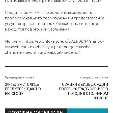
принимаемые меры региональной службы занятости.
Среди таких мер можно выделить возможность
профессионального переобучения и предоставление
услуг центра занятости для безработных и тех, кто
находится под угрозой увольнения.
Источник: https://spb.info-leisure.ru/2023/08/14/analitiki-
vyyasnili-chto-muzhchiny-v-peterburge-chashhe-
zhenshhin-ne-planiruyut-rabotat-na-pensii/
Предыдущая статья
Следующая статья
ЖИТЕЛЕЙ СТОЛИЦЫ
ОСАДКИ В ВИДЕ ДОЖДЯ И
ПРЕДУПРЕЖДАЮТ О
БОЛЕЕ +20 ГРАДУСОВ: ВСЕ О
НЕПОГОДЕ
ПОГОДЕ В СТОЛИЧНОМ
РЕГИОНЕ
ПОХОЖИЕ МАТЕРИАЛЫ