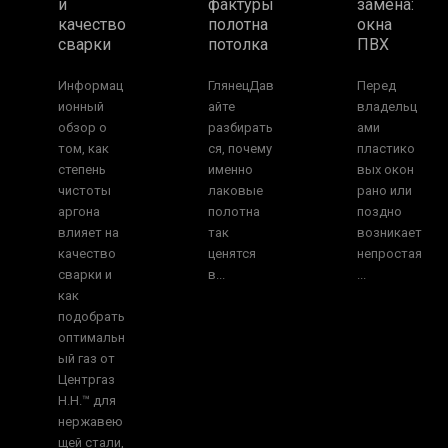
и
фактуры
замена:
качество
полотна
окна
сварки
потолка
ПВХ
Информац
ГлянецДав
Перед
ионный
айте
владельц
обзор о
разбирать
ами
том, как
ся, почему
пластико
степень
именно
вых окон
чистоты
лаковые
рано или
аргона
полотна
поздно
влияет на
так
возникает
качество
ценятся
непростая
сварки и
в...
...
как
подобрать
оптимальн
ый газ от
Центргаз
Н.Н.™ для
нержавею
щей стали,