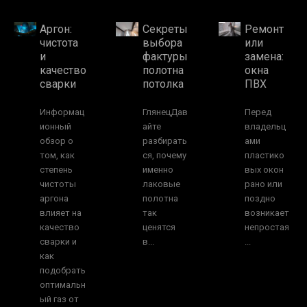
Аргон:
Секреты
Ремонт
чистота
выбора
или
и
фактуры
замена:
качество
полотна
окна
сварки
потолка
ПВХ
Информац
ГлянецДав
Перед
ионный
айте
владельц
обзор о
разбирать
ами
том, как
ся, почему
пластико
степень
именно
вых окон
чистоты
лаковые
рано или
аргона
полотна
поздно
влияет на
так
возникает
качество
ценятся
непростая
сварки и
в...
...
как
подобрать
оптимальн
ый газ от