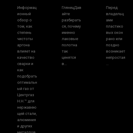
Информац
ГлянецДав
Перед
ионный
айте
владельц
обзор о
разбирать
ами
том, как
ся, почему
пластико
степень
именно
вых окон
чистоты
лаковые
рано или
аргона
полотна
поздно
влияет на
так
возникает
качество
ценятся
непростая
сварки и
в...
...
как
подобрать
оптимальн
ый газ от
Центргаз
Н.Н.™ для
нержавею
щей стали,
алюминия
и других
металлов.