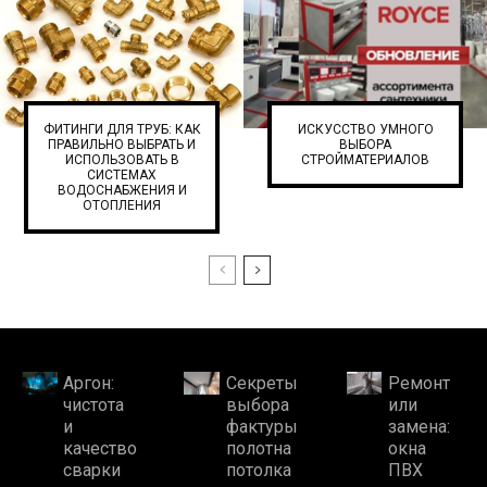
ФИТИНГИ ДЛЯ ТРУБ: КАК
ИСКУССТВО УМНОГО
ПРАВИЛЬНО ВЫБРАТЬ И
ВЫБОРА
ИСПОЛЬЗОВАТЬ В
СТРОЙМАТЕРИАЛОВ
СИСТЕМАХ
ВОДОСНАБЖЕНИЯ И
ОТОПЛЕНИЯ
Аргон:
Секреты
Ремонт
чистота
выбора
или
и
фактуры
замена:
качество
полотна
окна
сварки
потолка
ПВХ