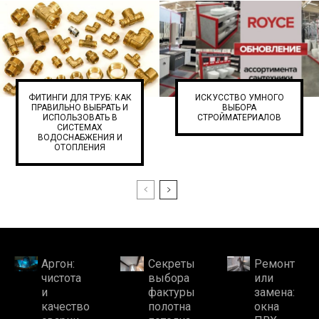
ФИТИНГИ ДЛЯ ТРУБ: КАК
ИСКУССТВО УМНОГО
ПРАВИЛЬНО ВЫБРАТЬ И
ВЫБОРА
ИСПОЛЬЗОВАТЬ В
СТРОЙМАТЕРИАЛОВ
СИСТЕМАХ
ВОДОСНАБЖЕНИЯ И
ОТОПЛЕНИЯ
Аргон:
Секреты
Ремонт
чистота
выбора
или
и
фактуры
замена:
качество
полотна
окна