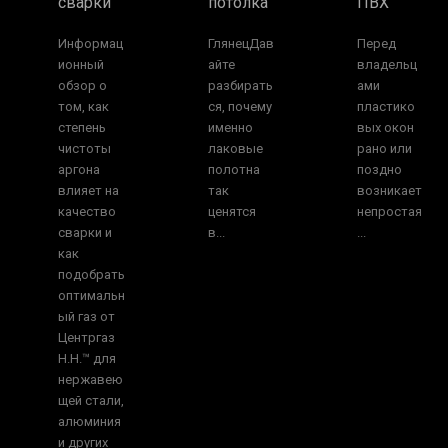
сварки
потолка
ПВХ
Информац
ГлянецДав
Перед
ионный
айте
владельц
обзор о
разбирать
ами
том, как
ся, почему
пластико
степень
именно
вых окон
чистоты
лаковые
рано или
аргона
полотна
поздно
влияет на
так
возникает
качество
ценятся
непростая
сварки и
в...
...
как
подобрать
оптимальн
ый газ от
Центргаз
Н.Н.™ для
нержавею
щей стали,
алюминия
и других