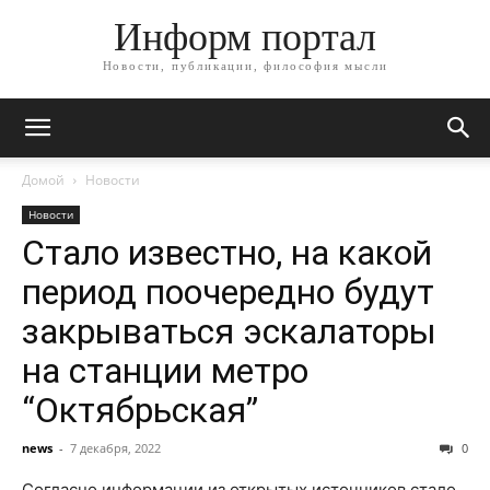
Информ портал
Новости, публикации, философия мысли
Домой
Новости
Новости
Стало известно, на какой
период поочередно будут
закрываться эскалаторы
на станции метро
“Октябрьская”
news
-
7 декабря, 2022
0
Согласно информации из открытых источников стало