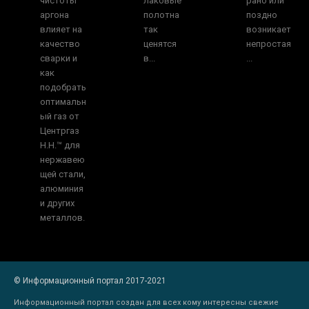
чистоты
лаковые
рано или
аргона
полотна
поздно
влияет на
так
возникает
качество
ценятся
непростая
сварки и
в...
...
как
подобрать
оптимальн
ый газ от
Центргаз
Н.Н.™ для
нержавею
щей стали,
алюминия
и других
металлов.
© Информационный портал 2017-2021
Информационный портал создан для всех кому интересны свежие