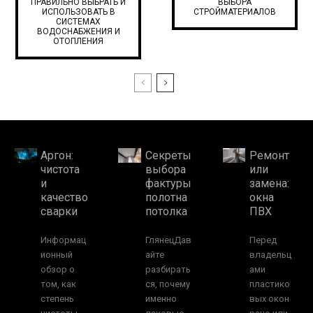
ПРАВИЛЬНО ВЫБРАТЬ И
ВЫБОРА
ИСПОЛЬЗОВАТЬ В
СТРОЙМАТЕРИАЛОВ
СИСТЕМАХ
ВОДОСНАБЖЕНИЯ И
ОТОПЛЕНИЯ
Аргон:
Секреты
Ремонт
чистота
выбора
или
и
фактуры
замена:
качество
полотна
окна
сварки
потолка
ПВХ
Информац
ГлянецДав
Перед
ионный
айте
владельц
обзор о
разбирать
ами
том, как
ся, почему
пластико
степень
именно
вых окон