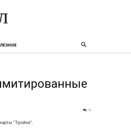
л
ЛЕЗНОЕ
лимитированные
0
арты “Тройка”.