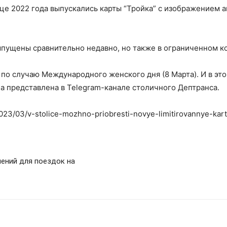
це 2022 года выпускались карты “Тройка” с изображением 
выпущены сравнительно недавно, но также в ограниченном к
ь по случаю Международного женского дня (8 Марта). И в э
а представлена в Telegram-канале столичного Дептранса.
023/03/v-stolice-mozhno-priobresti-novye-limitirovannye-kart
лений для поездок на