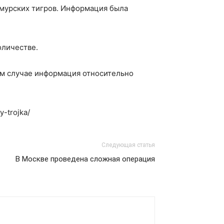
амурских тигров. Информация была
оличестве.
том случае информация относительно
y-trojka/
Следующая статья
В Москве проведена сложная операция